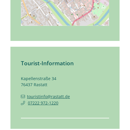
Tourist-Information
Kapellenstraße 34
76437
Rastatt
touristinfo@rastatt.de
07222 972-1220