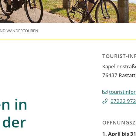
UND WANDERTOUREN
TOURIST-IN
Kapellenstraß
76437
Rastatt
touristinfo
n in
07222 972
 der
ÖFFNUNGSZ
1. April bis 