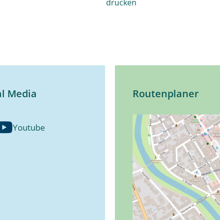
drucken
al Media
Routenplaner
Youtube