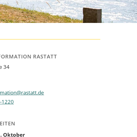
FORMATION RASTATT
e 34
rmation@rastatt.de
-1220
EITEN
31. Oktober