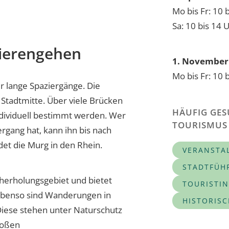
Mo bis Fr: 10 
Sa: 10 bis 14 
ierengehen
1. November 
Mo bis Fr: 10 
ür lange Spaziergänge. Die
 Stadtmitte. Über viele Brücken
HÄUFIG GES
ndividuell bestimmt werden. Wer
TOURISMUS
rgang hat, kann ihn bis nach
et die Murg in den Rhein.
VERANSTA
STADTFÜH
aherholungsgebiet und bietet
TOURISTI
benso sind Wanderungen in
HISTORIS
Diese stehen unter Naturschutz
großen