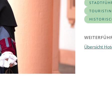
STADTFÜH
TOURISTI
HISTORIS
WEITERFÜHR
Übersicht Hote