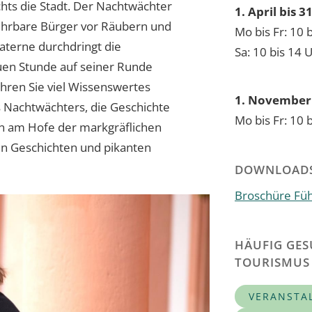
chts die Stadt. Der Nachtwächter
1. April bis 
n ehrbare Bürger vor Räubern und
Mo bis Fr: 10 
Laterne durchdringt die
Sa: 10 bis 14 
lauen Stunde auf seiner Runde
hren Sie viel Wissenswertes
1. November 
 Nachtwächters, die Geschichte
Mo bis Fr: 10 
n am Hofe der markgräflichen
gen Geschichten und pikanten
DOWNLOAD
Broschüre Fü
HÄUFIG GES
TOURISMUS
VERANSTA