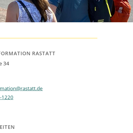
FORMATION RASTATT
e 34
rmation@rastatt.de
-1220
EITEN