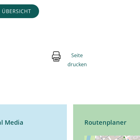
 ÜBERSICHT
Seite
drucken
al Media
Routenplaner