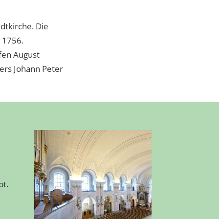
dtkirche. Die
 1756.
fen August
ters Johann Peter
bt.