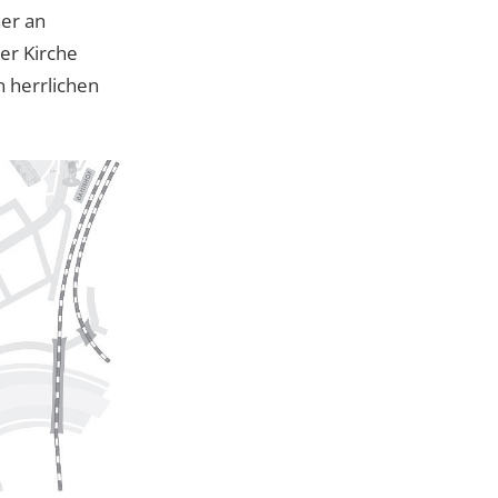
er an
er Kirche
n herrlichen