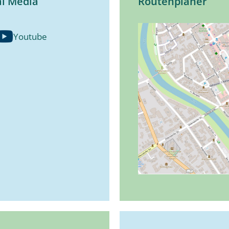
al Media
Routenplaner
Youtube