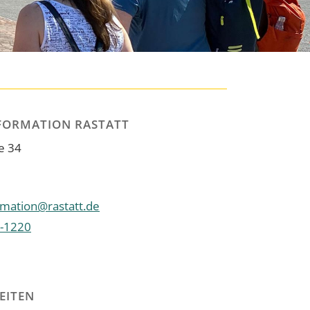
FORMATION RASTATT
e 34
rmation@rastatt.de
-1220
EITEN