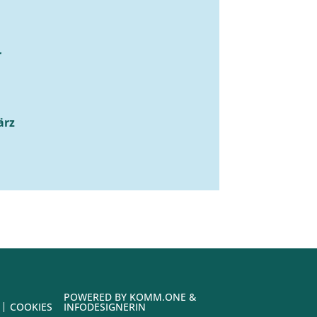
r
ärz
POWERED BY
KOMM.ONE
&
COOKIES
INFODESIGNERIN