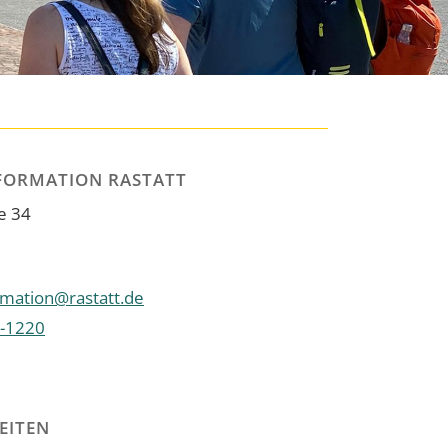
FORMATION RASTATT
e 34
rmation@rastatt.de
-1220
EITEN