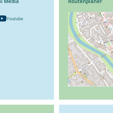
al Media
Routenplaner
Youtube