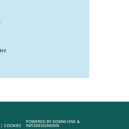
r
ärz
POWERED BY
KOMM.ONE
&
COOKIES
INFODESIGNERIN