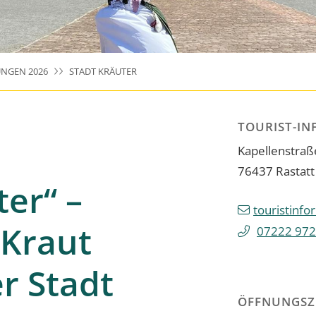
NGEN 2026
STADT KRÄUTER
TOURIST-IN
Kapellenstraß
76437
Rastatt
ter“ –
touristinfo
-Kraut
07222 972
er Stadt
ÖFFNUNGSZ