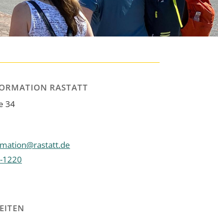
FORMATION RASTATT
e 34
rmation@rastatt.de
-1220
EITEN