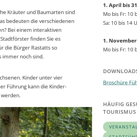
1. April bis 
che Kräuter und Baumarten sind
Mo bis Fr: 10 
was bedeuten die verschiedenen
Sa: 10 bis 14 
? Bei einem interaktiven
tadtförster finden Sie es
1. November 
r die Bürger Rastatts so
Mo bis Fr: 10 
s immer noch sind.
DOWNLOAD
chsenen. Kinder unter vier
Broschüre Fü
ser Führung kann die Kinder-
t werden.
HÄUFIG GES
TOURISMUS
VERANSTA
STADTFÜH