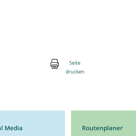
Seite
drucken
al Media
Routenplaner