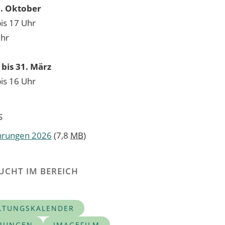
31. Oktober
bis 17 Uhr
Uhr
bis 31. März
bis 16 Uhr
S
hrungen 2026
(7,8
MB
)
UCHT IM BEREICH
LTUNGSKALENDER
RUNGEN
IMAGEFILM