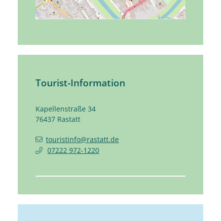
Tourist-Information
Kapellenstraße 34
76437
Rastatt
touristinfo@rastatt.de
07222 972-1220