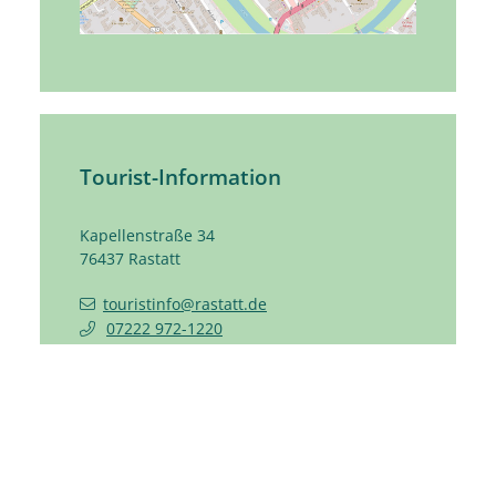
Tourist-Information
Kapellenstraße 34
76437
Rastatt
touristinfo@rastatt.de
07222 972-1220