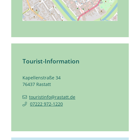
Tourist-Information
Kapellenstraße 34
76437
Rastatt
touristinfo@rastatt.de
07222 972-1220