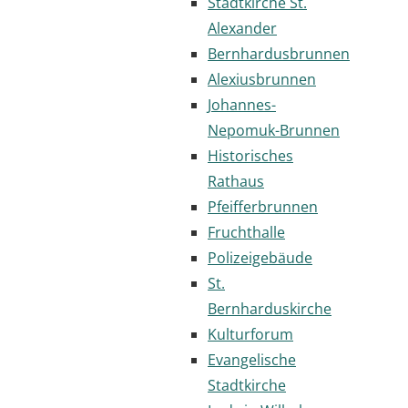
Stadtkirche St.
Alexander
Bernhardusbrunnen
Alexiusbrunnen
Johannes-
Nepomuk-Brunnen
Historisches
Rathaus
Pfeifferbrunnen
Fruchthalle
Polizeigebäude
St.
Bernharduskirche
Kulturforum
Evangelische
Stadtkirche