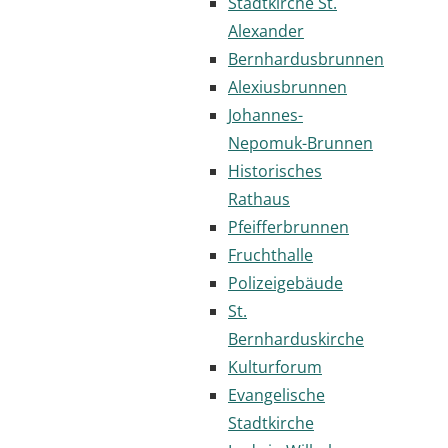
Stadtkirche St.
Alexander
Bernhardusbrunnen
Alexiusbrunnen
Johannes-
Nepomuk-Brunnen
Historisches
Rathaus
Pfeifferbrunnen
Fruchthalle
Polizeigebäude
St.
Bernharduskirche
Kulturforum
Evangelische
Stadtkirche