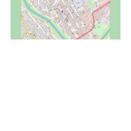
Tourist-Information
Kapellenstraße 34
76437
Rastatt
touristinfo@rastatt.de
07222 972-1220