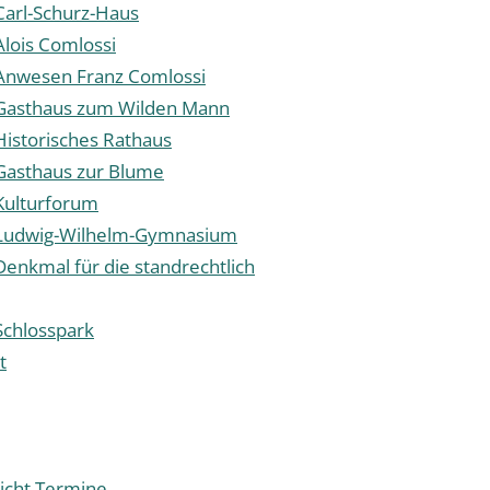
Carl-Schurz-Haus
Alois Comlossi
 Anwesen Franz Comlossi
 Gasthaus zum Wilden Mann
Historisches Rathaus
Gasthaus zur Blume
Kulturforum
 Ludwig-Wilhelm-Gymnasium
Denkmal für die standrechtlich
Schlosspark
t
icht Termine