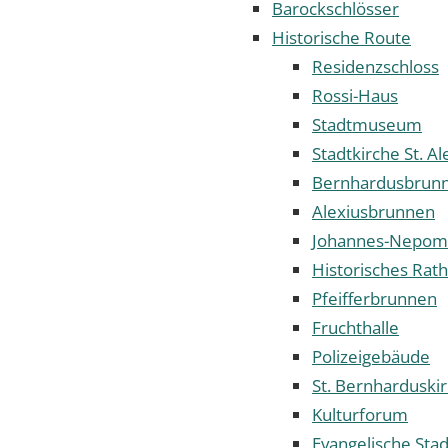
Barockschlösser
Historische Route
Residenzschloss
Rossi-Haus
Stadtmuseum
Stadtkirche St. A
Bernhardusbrun
Alexiusbrunnen
Johannes-Nepom
Historisches Rat
Pfeifferbrunnen
Fruchthalle
Polizeigebäude
St. Bernharduski
Kulturforum
Evangelische Stad