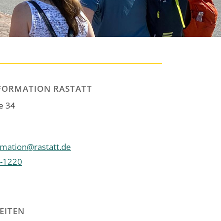
FORMATION RASTATT
e 34
rmation@rastatt.de
-1220
EITEN