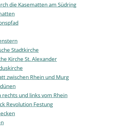
rch die Kasematten am Südring
matten
onspfad
enstern
sche Stadtkirche
he Kirche St. Alexander
duskirche
att zwischen Rhein und Murg
ddünen
 rechts und links vom Rhein
ck Revolution Festung
tdecken
en