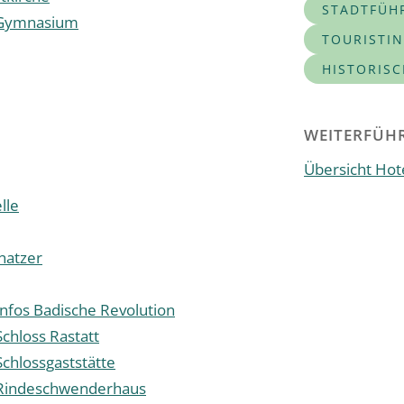
STADTFÜH
-Gymnasium
TOURISTI
HISTORIS
WEITERFÜHR
Übersicht Hote
lle
hnatzer
Infos Badische Revolution
chloss Rastatt
chlossgaststätte
 Rindeschwenderhaus