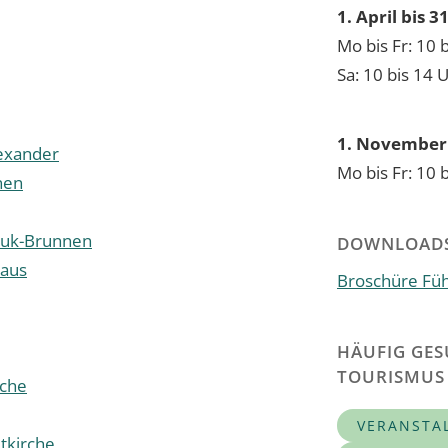
1. April bis 
Mo bis Fr: 10 
Sa: 10 bis 14 
1. November 
lexander
Mo bis Fr: 10 
nen
uk-Brunnen
DOWNLOAD
haus
Broschüre Fü
HÄUFIG GES
TOURISMUS
rche
VERANSTA
tkirche