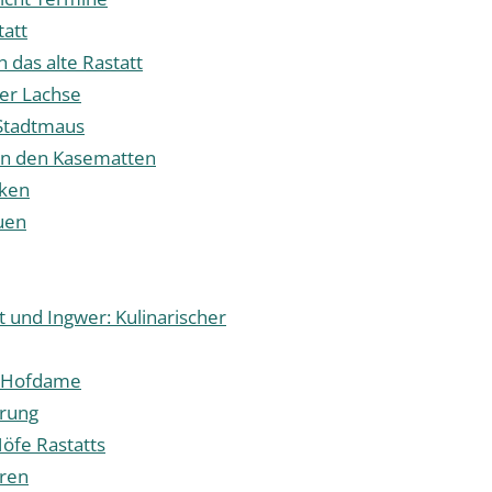
tatt
 das alte Rastatt
er Lachse
 Stadtmaus
in den Kasematten
cken
uen
 und Ingwer: Kulinarischer
t Hofdame
rung
öfe Rastatts
eren