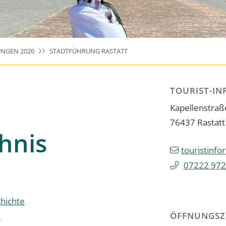
NGEN 2026
STADTFÜHRUNG RASTATT
TOURIST-IN
Kapellenstraß
76437
Rastatt
hnis
touristinfo
07222 972
hichte
n
ÖFFNUNGSZ