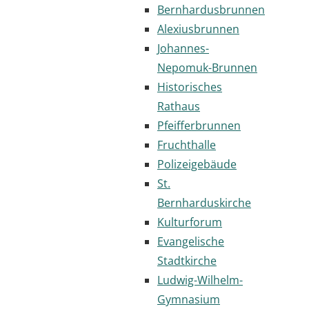
Bernhardusbrunnen
Alexiusbrunnen
Johannes-
Nepomuk-Brunnen
Historisches
Rathaus
Pfeifferbrunnen
Fruchthalle
Polizeigebäude
St.
Bernharduskirche
Kulturforum
Evangelische
Stadtkirche
Ludwig-Wilhelm-
Gymnasium