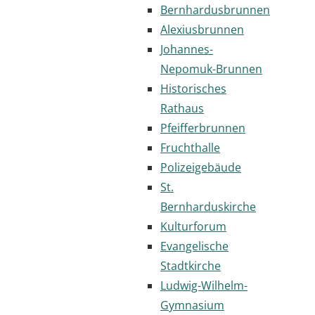
Bernhardusbrunnen
Alexiusbrunnen
Johannes-
Nepomuk-Brunnen
Historisches
Rathaus
Pfeifferbrunnen
Fruchthalle
Polizeigebäude
St.
Bernharduskirche
Kulturforum
Evangelische
Stadtkirche
Ludwig-Wilhelm-
Gymnasium