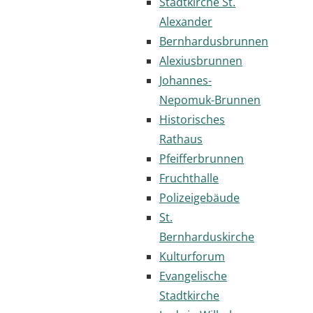
Stadtkirche St.
Alexander
Bernhardusbrunnen
Alexiusbrunnen
Johannes-
Nepomuk-Brunnen
Historisches
Rathaus
Pfeifferbrunnen
Fruchthalle
Polizeigebäude
St.
Bernharduskirche
Kulturforum
Evangelische
Stadtkirche