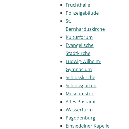
Fruchthalle
Polizeigebäude
St.
Bernharduskirche
Kulturforum
Evangelische
Stadtkirche
Ludwig-Wilhelm-
Gymnasium
Schlosskirche
Schlossgarten
Museumstor
Altes Postamt
Wasserturm
Pagodenburg
Einsiedelner Kapelle