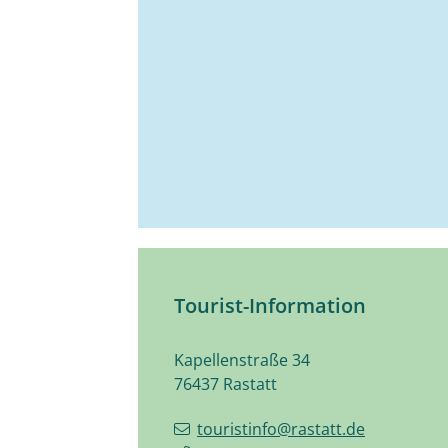
Tourist-Information
Kapellenstraße 34
76437
Rastatt
touristinfo@rastatt.de