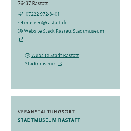
76437 Rastatt
07222 972-8401
museen@rastatt.de
Website Stadt Rastatt Stadtmuseum
Website Stadt Rastatt
Stadtmuseum
VERANSTALTUNGSORT
STADTMUSEUM RASTATT