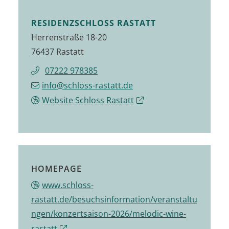
RESIDENZSCHLOSS RASTATT
Herrenstraße 18-20
76437 Rastatt
07222 978385
info@schloss-rastatt.de
Website Schloss Rastatt
HOMEPAGE
www.schloss-
rastatt.de/besuchsinformation/veranstaltu
ngen/konzertsaison-2026/melodic-wine-
rastatt