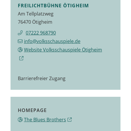
FREILICHTBÜHNE ÖTIGHEIM
Am Tellplatzweg
76470 Ötigheim
07222 968790
info@volksschauspiele.de
Website Volksschauspiele Ötigheim
Barrierefreier Zugang
HOMEPAGE
The Blues Brothers