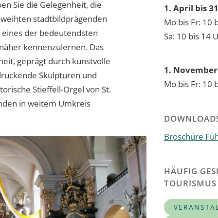
en Sie die Gelegenheit, die
1. April bis 
eweihten stadtbildprägenden
Mo bis Fr: 10 
, eines der bedeutendsten
Sa: 10 bis 14 
 näher kennenzulernen. Das
eit, geprägt durch kunstvolle
1. November 
ndruckende Skulpturen und
Mo bis Fr: 10 
rische Stieffell-Orgel von St.
unden in weitem Umkreis
DOWNLOAD
Broschüre Fü
HÄUFIG GES
TOURISMUS
VERANSTA