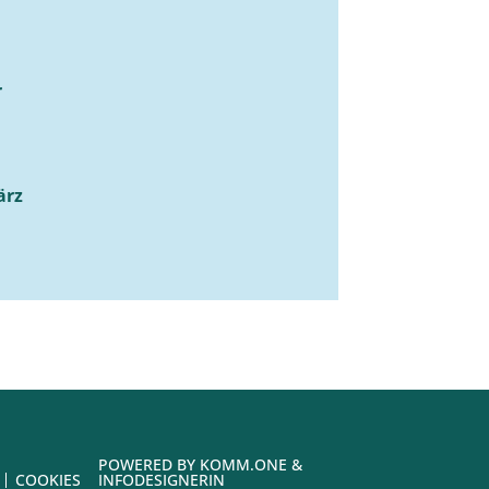
r
ärz
POWERED BY
KOMM.ONE
&
COOKIES
INFODESIGNERIN