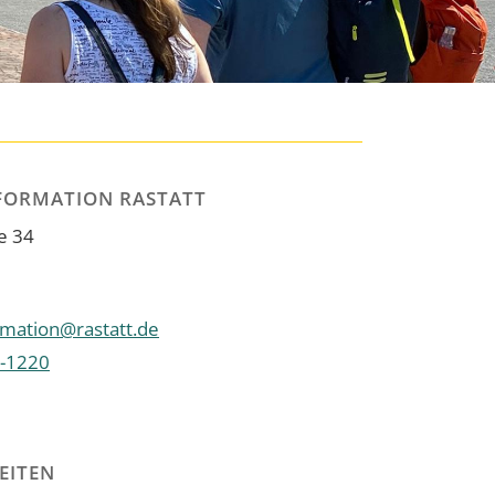
FORMATION RASTATT
e 34
rmation@rastatt.de
-1220
EITEN