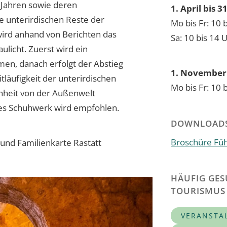
 Jahren sowie deren
1. April bis 
ie unterirdischen Reste der
Mo bis Fr: 10 
ird anhand von Berichten das
Sa: 10 bis 14 
licht. Zuerst wird ein
en, danach erfolgt der Abstieg
1. November 
tläufigkeit der unterirdischen
Mo bis Fr: 10 
enheit von der Außenwelt
es Schuhwerk wird empfohlen.
DOWNLOAD
Broschüre Fü
 und Familienkarte Rastatt
HÄUFIG GES
TOURISMUS
VERANSTA