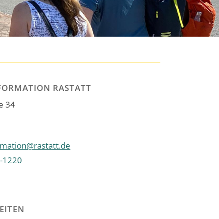
FORMATION RASTATT
e 34
rmation@rastatt.de
-1220
EITEN