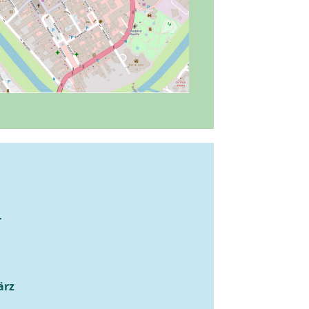
r
ärz