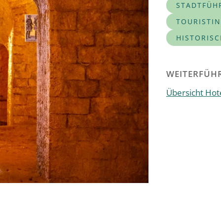
STADTFÜH
TOURISTI
HISTORIS
WEITERFÜHR
Übersicht Hote