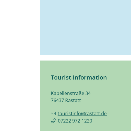
Tourist-Information
Kapellenstraße 34
76437
Rastatt
touristinfo@rastatt.de
07222 972-1220