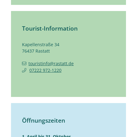
Tourist-Information
Kapellenstraße 34
76437
Rastatt
touristinfo@rastatt.de
07222 972-1220
Öffnungszeiten
1. April bis 31. Oktober