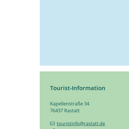
Tourist-Information
Kapellenstraße 34
76437
Rastatt
touristinfo@rastatt.de