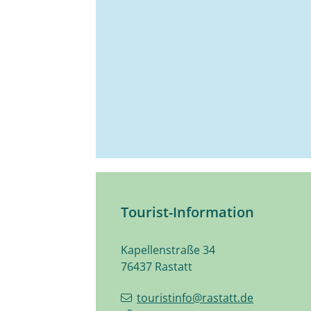
Tourist-Information
Kapellenstraße 34
76437
Rastatt
touristinfo@rastatt.de