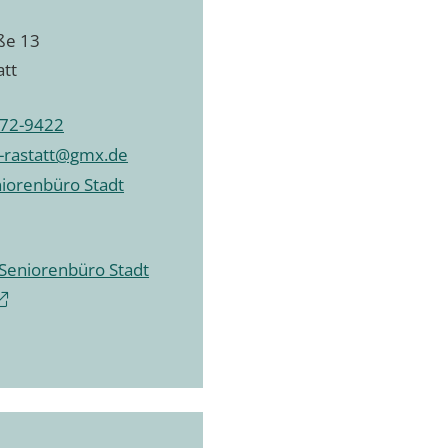
ße 13
att
72-9422
-rastatt@gmx.de
niorenbüro Stadt
 Seniorenbüro Stadt