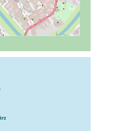
r
ärz