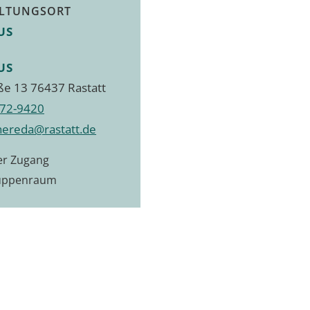
LTUNGSORT
US
US
ße 13 76437 Rastatt
72-9420
hereda@rastatt.de
ier Zugang
uppenraum