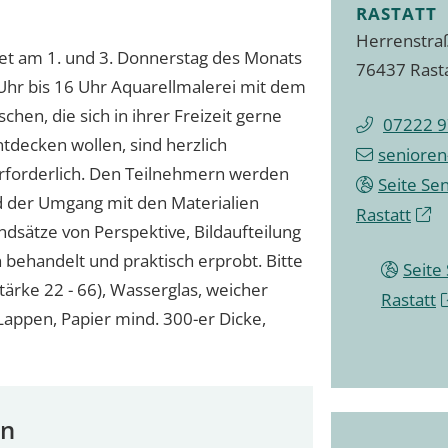
RASTATT
Herrenstra
tet am 1. und 3. Donnerstag des Monats
76437 Rast
Uhr bis 16 Uhr Aquarellmalerei mit dem
hen, die sich in ihrer Freizeit gerne
07222 9
entdecken wollen, sind herzlich
senioren
erforderlich. Den Teilnehmern werden
Seite Se
d der Umgang mit den Materialien
Rastatt
undsätze von Perspektive, Bildaufteilung
behandelt und praktisch erprobt. Bitte
Seite
tärke 22 - 66), Wasserglas, weicher
Rastatt
appen, Papier mind. 300-er Dicke,
en