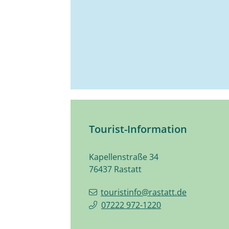
Tourist-Information
Kapellenstraße 34
76437
Rastatt
touristinfo@rastatt.de
07222 972-1220