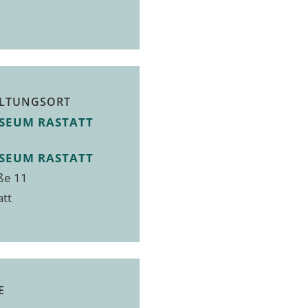
LTUNGSORT
SEUM RASTATT
SEUM RASTATT
ße 11
att
E