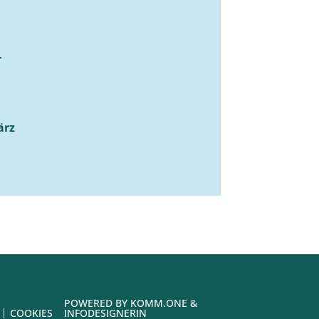
r
ärz
POWERED BY
KOMM.ONE
&
COOKIES
INFODESIGNERIN