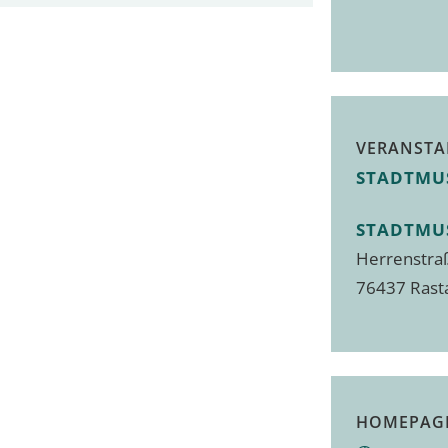
VERANSTA
STADTMU
STADTMU
Herrenstra
76437
Rast
HOMEPAG