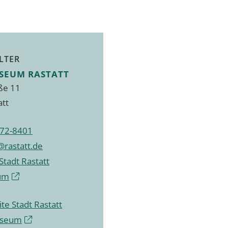
LTER
SEUM RASTATT
ße 11
att
72-8401
rastatt.de
Stadt Rastatt
um
te Stadt Rastatt
useum