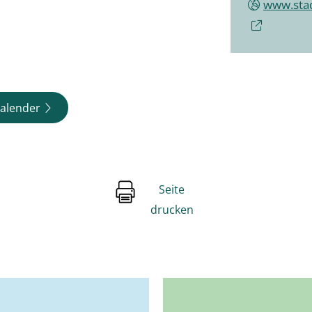
www.sta
alender
Seite
drucken