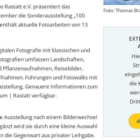
 Rastatt e.V. präsentiert das
Foto: Thomas Br
tember die Sonderausstellung „100
 enthält aktuelle Fotoarbeiten von 13
EXT
italen Fotografie mit klassischen und
Hie
otografien umfassen Landschaften,
St
 und Pflanzenaufnahmen, Reisebilder,
einge
ufnahmen. Führungen und Fotowalks mit
die 
usstellung. Genauere Informationen zum
wer
m | Rastatt verfügbar.
Drit
die Ausstellung nach einem Bilderwechsel
a
gänzt wird sie durch eine kleine Auswahl
in die Gegenwart aus privater Leihgabe.