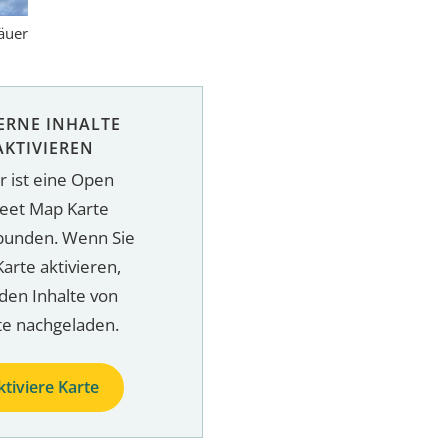
äuer
ERNE INHALTE
AKTIVIEREN
r ist eine Open
reet Map Karte
bunden. Wenn Sie
Karte aktivieren,
den Inhalte von
te nachgeladen.
ktiviere Karte