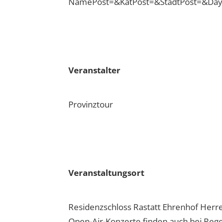
NamePost=&KatPost=&StadtPost=&Day
Veranstalter
Provinztour
Veranstaltungsort
Residenzschloss Rastatt Ehrenhof Herre
Open-Air-Konzerte finden auch bei Regen