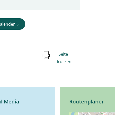
alender
Seite
drucken
al Media
Routenplaner