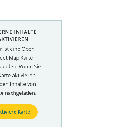
r
ERNE INHALTE
AKTIVIEREN
r ist eine Open
reet Map Karte
bunden. Wenn Sie
Karte aktivieren,
den Inhalte von
te nachgeladen.
ktiviere Karte