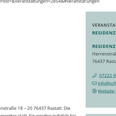
Post=&Veranstaltungen=2854&#veranstaltungen
VERANSTA
RESIDENZ
RESIDENZ
Herrenstra
76437 Rast
07222 
info@sch
Website 
nstraße 18 – 20 76437 Rastatt. Die
wetter statt. Sie werden lediglich bei