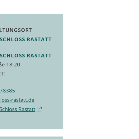
LTUNGSORT
SCHLOSS RASTATT
SCHLOSS RASTATT
ße 18-20
att
978385
loss-rastatt.de
Schloss Rastatt