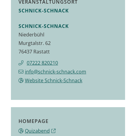
VERANSTALTUNGSORT
SCHNICK-SCHNACK
SCHNICK-SCHNACK
Niederbühl
Murgtalstr. 62
76437 Rastatt
07222 820210
info@schnick-schnack.com
Website Schnick-Schnack
HOMEPAGE
Quizabend