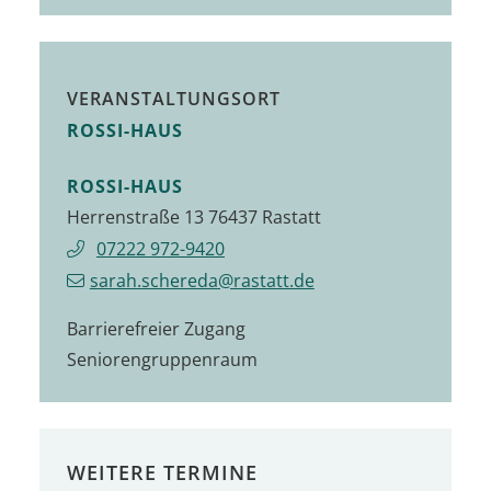
VERANSTALTUNGSORT
ROSSI-HAUS
ROSSI-HAUS
Herrenstraße 13 76437 Rastatt
07222 972-9420
sarah.schereda@rastatt.de
Barrierefreier Zugang
Seniorengruppenraum
WEITERE TERMINE