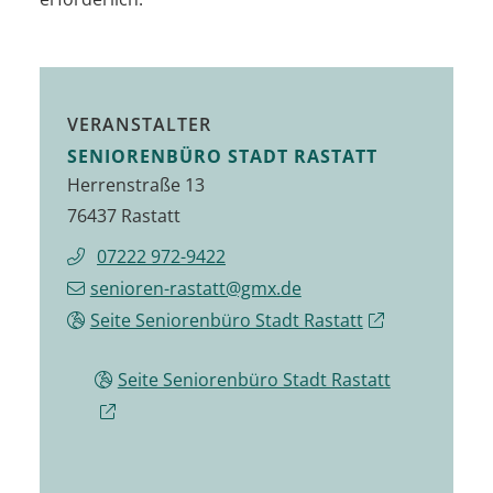
VERANSTALTER
SENIORENBÜRO STADT RASTATT
Herrenstraße 13
76437 Rastatt
07222 972-9422
senioren-rastatt@gmx.de
Seite Seniorenbüro Stadt Rastatt
Seite Seniorenbüro Stadt Rastatt