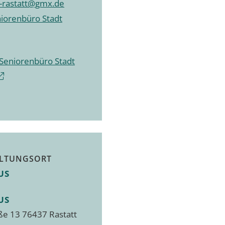
-rastatt@gmx.de
niorenbüro Stadt
 Seniorenbüro Stadt
LTUNGSORT
US
US
ße 13 76437 Rastatt