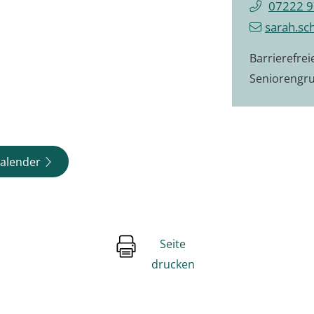
07222 9
sarah.sc
Barrierefre
Seniorengr
alender
Seite
drucken