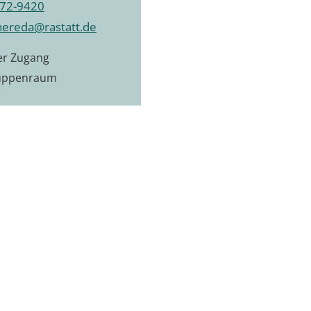
72-9420
hereda@rastatt.de
ier Zugang
uppenraum