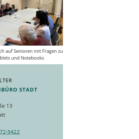
ich auf Senioren mit Fragen zu
blets und Notebooks
LTER
NBÜRO STADT
ße 13
att
72-9422