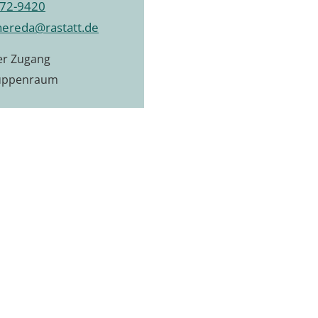
72-9420
hereda@rastatt.de
ier Zugang
uppenraum