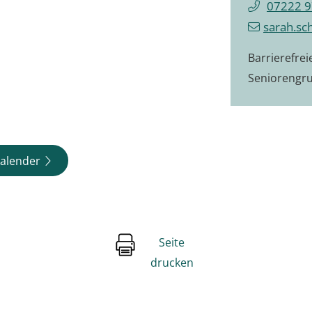
07222 9
sarah.sc
Barrierefre
Seniorengr
alender
Seite
drucken