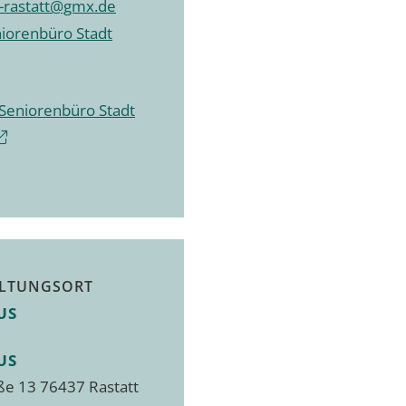
-rastatt@gmx.de
niorenbüro Stadt
 Seniorenbüro Stadt
LTUNGSORT
US
US
ße 13 76437 Rastatt