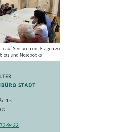
ich auf Senioren mit Fragen zu
blets und Notebooks
LTER
NBÜRO STADT
ße 13
att
72-9422