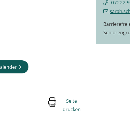
07222 9
sarah.sc
Barrierefre
Seniorengr
alender
Seite
drucken