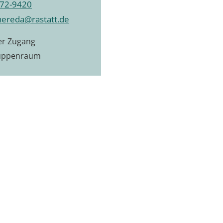
72-9420
hereda@rastatt.de
ier Zugang
uppenraum