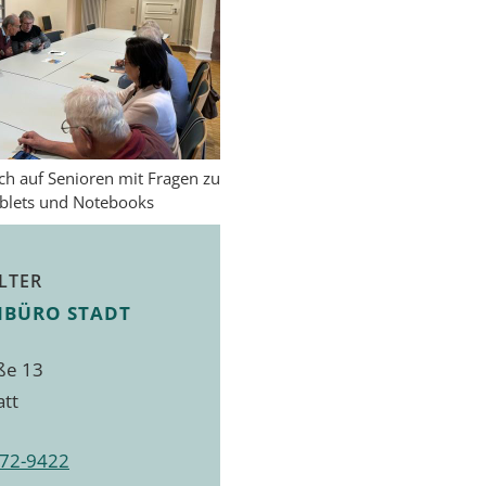
ich auf Senioren mit Fragen zu
blets und Notebooks
LTER
NBÜRO STADT
ße 13
att
72-9422