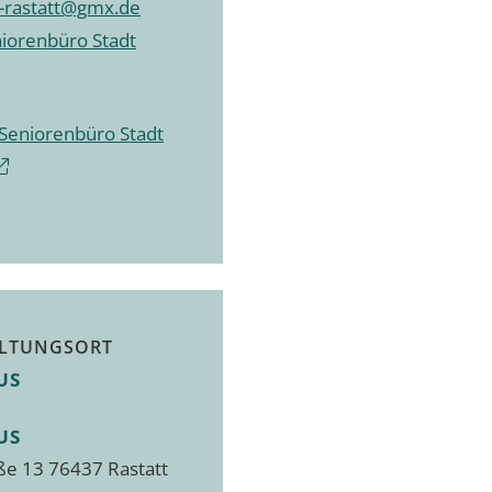
-rastatt@gmx.de
niorenbüro Stadt
 Seniorenbüro Stadt
LTUNGSORT
US
US
ße 13 76437 Rastatt