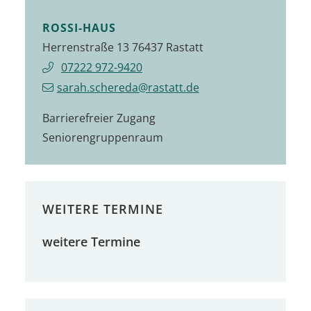
ROSSI-HAUS
Herrenstraße 13 76437 Rastatt
07222 972-9420
sarah.schereda@rastatt.de
Barrierefreier Zugang
Seniorengruppenraum
WEITERE TERMINE
weitere Termine