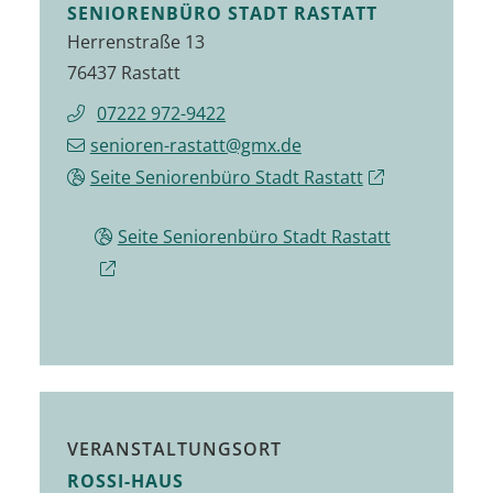
SENIORENBÜRO STADT RASTATT
Herrenstraße 13
76437 Rastatt
07222 972-9422
senioren-rastatt@gmx.de
Seite Seniorenbüro Stadt Rastatt
Seite Seniorenbüro Stadt Rastatt
VERANSTALTUNGSORT
ROSSI-HAUS