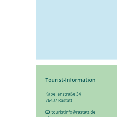
Tourist-Information
Kapellenstraße 34
76437
Rastatt
touristinfo@rastatt.de