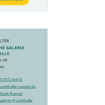
LTER
HE GALERIE
ALLE
e 48
att
972972-8410
ruchthalle-rastatt.de
Stadt Rastatt
Galerie Fruchthalle