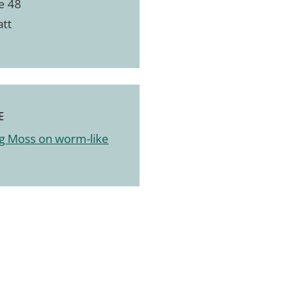
e 48
att
E
g Moss on worm-like