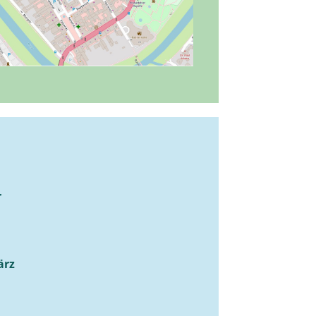
r
ärz