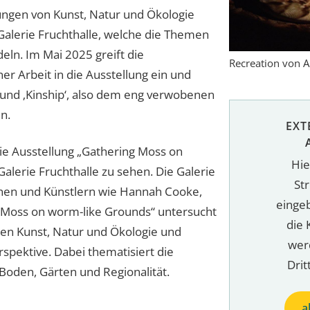
ungen von Kunst, Natur und Ökologie
alerie Fruchthalle, welche die Themen
eln. Im Mai 2025 greift die
Recreation von A
ner Arbeit in die Ausstellung ein und
 und ‚Kinship‘, also dem eng verwobenen
n.
EXT
 die Ausstellung „Gathering Moss on
Hie
alerie Fruchthalle zu sehen. Die Galerie
St
nnen und Künstlern wie Hannah Cooke,
einge
 Moss on worm-like Grounds“ untersucht
die 
hen Kunst, Natur und Ökologie und
wer
rspektive. Dabei thematisiert die
Drit
Boden, Gärten und Regionalität.
a