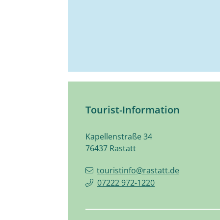
Tourist-Information
Kapellenstraße 34
76437
Rastatt
touristinfo@rastatt.de
07222 972-1220