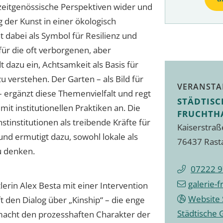
 zeitgenössische Perspektiven wider und
 der Kunst in einer ökologisch
 dabei als Symbol für Resilienz und
 für die oft verborgenen, aber
 dazu ein, Achtsamkeit als Basis für
u verstehen. Der Garten – als Bild für
VERANSTA
– ergänzt diese Themenvielfalt und regt
STÄDTISC
it institutionellen Praktiken an. Die
FRUCHTH
stinstitutionen als treibende Kräfte für
Kaiserstraß
nd ermutigt dazu, sowohl lokale als
76437 Rast
u denken.
07222 
galerie-f
tlerin Alex Besta mit einer Intervention
Website 
eft den Dialog über „Kinship“ – die enge
Städtische 
macht den prozesshaften Charakter der