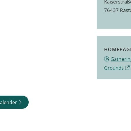
Kaiserstraß
76437 Rast
HOMEPAG
Gatherin
Grounds
alender