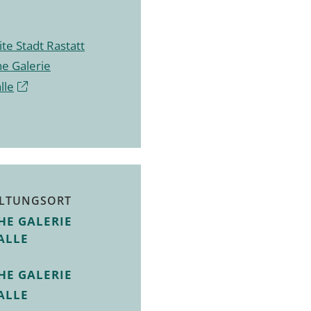
te Stadt Rastatt
he Galerie
lle
LTUNGSORT
HE GALERIE
ALLE
HE GALERIE
ALLE