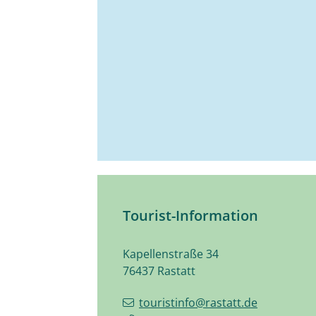
Tourist-Information
Kapellenstraße 34
76437
Rastatt
touristinfo@rastatt.de