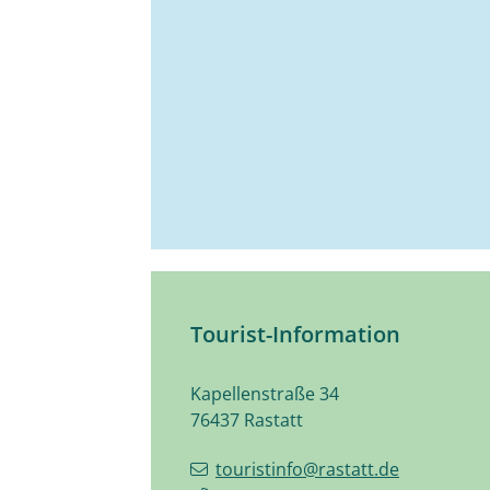
Tourist-Information
Kapellenstraße 34
76437
Rastatt
touristinfo@rastatt.de