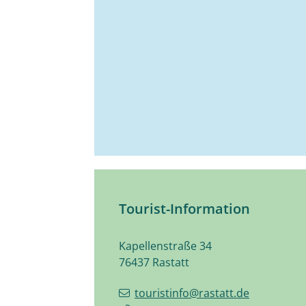
Tourist-Information
Kapellenstraße 34
76437
Rastatt
touristinfo@rastatt.de