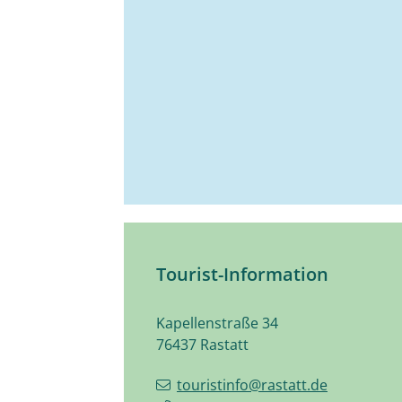
Tourist-Information
Kapellenstraße 34
76437
Rastatt
touristinfo@rastatt.de