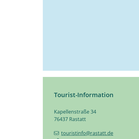
Tourist-Information
Kapellenstraße 34
76437
Rastatt
touristinfo@rastatt.de